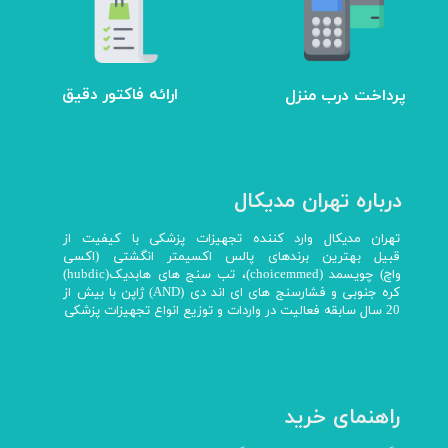
ارائه فاکتور دقیق
پرداخت درب منزل
درباره تهران مدیکال
تهران مدیکال وارد کننده تجهیزات پزشکی با کیفیت از
قبیل بهترین برندهای پالس اکسیمتر انگشتی (اکسی
واچ) چویسمد (choicemmed)، تب سنج های هابدیک(hubdic)
کره جنوبی و فشارسنج های ای اند دی (AND) ژاپن با بیش از
20 سال سابقه فعالیت در واردات و توزیع انواع تجهیزات پزشکی
راهنمای خرید