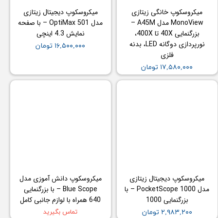
میکروسکوپ خانگی زیتازی
میکروسکوپ دیجیتال زیتازی
MonoView مدل A45M –
مدل OptiMax 501 – با صفحه
بزرگنمایی 40X تا 400X،
نمایش 4.3 اینچی
نورپردازی دوگانه LED، بدنه
۱۶,۵۰۰,۰۰۰ تومان
فلزی
۱۷,۵۸۰,۰۰۰ تومان
میکروسکوپ دیجیتال زیتازی
میکروسکوپ دانش آموزی مدل
مدل PocketScope 1000 – با
Blue Scope – با بزرگنمایی
بزرگنمایی 1000
640 همراه با لوازم جانبی کامل
۲,۹۸۳,۲۰۰ تومان
تماس بگیرید