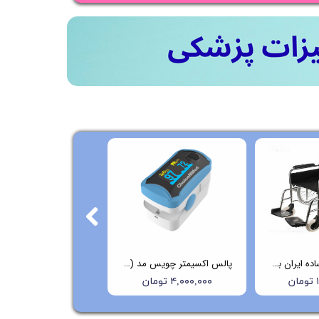
ویلچر ارتوپدی ساده ایران بهکار مدل 703
پالس اکسیمتر چویس مد (Choicemmed) مدل C29
ن
۴,۰۰۰,۰۰۰ تومان