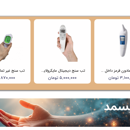
تب سنج مادون قرمز داخل گوشی هابدیک (hubdic) مدل net100 (4 سال گارانتی)
تب سنج دیجیتال مایکرولایف (Microlife) مدل NC200
۳,۱ تومان
۵,۰۰۰,۰۰۰ تومان
۸۷۰,۰۰۰ تومان