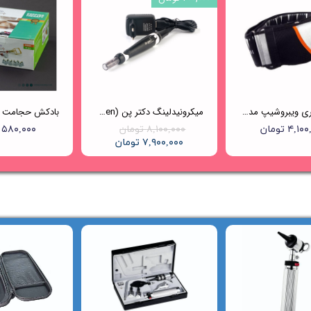
کمربند لاغری ویبروشیپ مدل GPE601
میکرونیدلینگ دکتر پن (Dr.pen) مدل A7
۴,۱ تومان
۸,۱۰۰,۰۰۰ تومان
۵۸۰,۰۰۰ تومان
۷,۹۰۰,۰۰۰ تومان