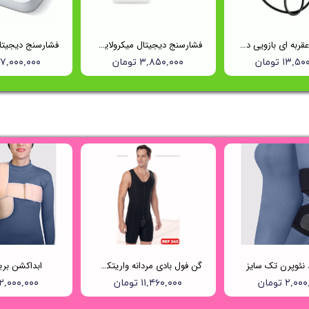
فشارسنج عقربه ای بازویی دوشلنگه ریشتر (Reister) مدل 1350
فشارسنج دیجیتال میکرولایف (Microlife) مدل BP B1 Classic
۱۳, تومان
۳,۸۵۰,۰۰۰ تومان
۱۷,۰۰۰,۰۰۰ توما
د نئوپرن تک سایز
گن فول بادی مردانه واریتکس کد ۲۴۲
ابداکشن بر
۲,۰ تومان
۱۱,۴۶۰,۰۰۰ تومان
۲,۰۰۰,۰۰۰ تومان