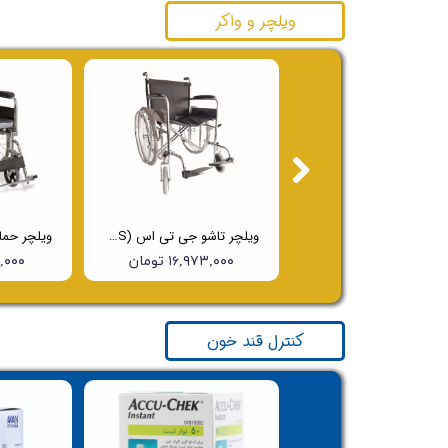
ویلچر و واکر
واکر ساده
ویلچر تاشو جی تی اس (JTS) مدل 809A
۳,۸۰۰,۰۰۰ تومان
۱۶,۹۷۳,۰۰۰ تومان
۸۰۰,۰۰۰
کنترل قند خون