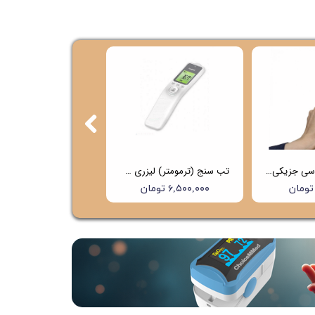
تب سنج غیر تماسی جزیکی (Jziki) مدل 601
تب سنج (ترمومتر) لیزری هابدیک (hubdic) مدل HFS1000 (4 سال گارانتی)
۶,۵۰۰,۰۰۰ تومان