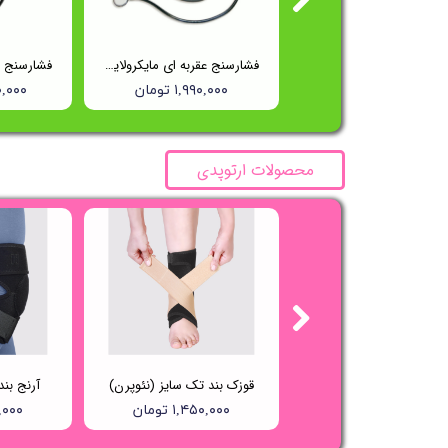
فشارسنج عقربه ای تک شلنگه ریشتر (Reister) مدل 1250
فشارسنج عقربه ای مایکرولایف (Microlife) مدل BP AG1-20
۱۵,۵۰۰,۰۰۰ تومان
۱,۹۹۰,۰۰۰ تومان
۵۰۰,۰۰۰
محصولات ارتوپدی
گن بعد از عمل جراحی صورت فک چانه و غبغب واریتکس کد 235
قوزک بند تک سایز (نئوپرن)
آرنج بن
۳,۸۲۵,۸۰۰ تومان
۱,۴۵۰,۰۰۰ تومان
۰۰,۰۰۰