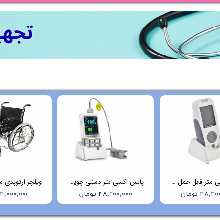
پالس اکسی متر قابل حمل چویسمد (Choicemmed) مدل MD300K2
پالس اکسی متر دستی چویس مد (Choicemmed) مدل MD300M
۴۸, تومان
۴۸,۲۰۰,۰۰۰ تومان
۱۴,۰۰۰,۰۰۰ توما