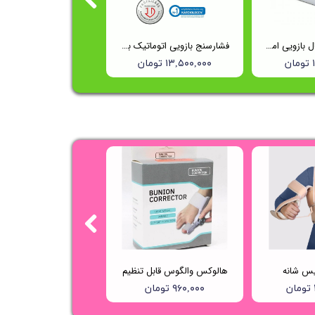
فشارسنج دیجیتال بازویی امرن مدل m6 comfort
فشارسنج بازویی اتوماتیک با کاف پهن امرن (OMRON) مدل M3
ن
۱۳,۵۰۰,۰۰۰ تومان
یس شانه
هالوکس والگوس قابل تنظیم
۹۶۰,۰۰۰ تومان