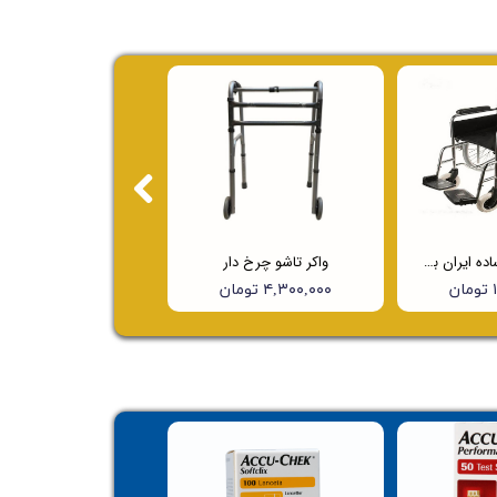
ویلچر ارتوپدی ساده ایران بهکار مدل 703
واکر تاشو چرخ دار
ن
۴,۳۰۰,۰۰۰ تومان