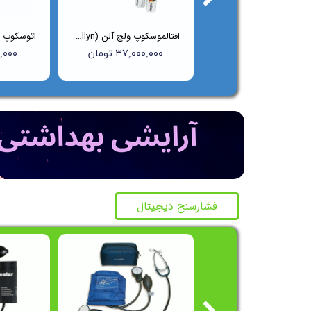
ست معاینه اتوسکوپ و افتالموسکوپ ولچ آلن (Welch Allyn) مدل ۹۷۱۵۰BI
افتالموسکوپ ولچ آلن (Welch Allyn) مدل 11710
۶۵,۰۰۰,۰۰۰ تومان
۳۷,۰۰۰,۰۰۰ تومان
۰۰۰,۰۰۰
فشارسنج دیجیتال
جشن
جشن
جشنوار