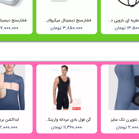
فشارسنج عقربه ای بازویی دوشلنگه ریشتر (Reister) مدل 1350
فشارسنج دیجیتال میکرولایف (Microlife) مدل BP B1 Classic
۱۳, تومان
۳,۸۵۰,۰۰۰ تومان
۱۷,۰۰۰,۰۰۰ توما
د نئوپرن تک سایز
گن فول بادی مردانه واریتکس کد ۲۴۲
ابداکشن بر
۲,۰ تومان
۱۱,۴۶۰,۰۰۰ تومان
۲,۰۰۰,۰۰۰ تومان