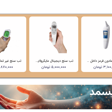
تب سنج مادون قرمز داخل گوشی هابدیک (hubdic) مدل net100 (4 سال گارانتی)
تب سنج دیجیتال مایکرولایف (Microlife) مدل NC200
۳,۱ تومان
۵,۰۰۰,۰۰۰ تومان
۸۷۰,۰۰۰ تومان