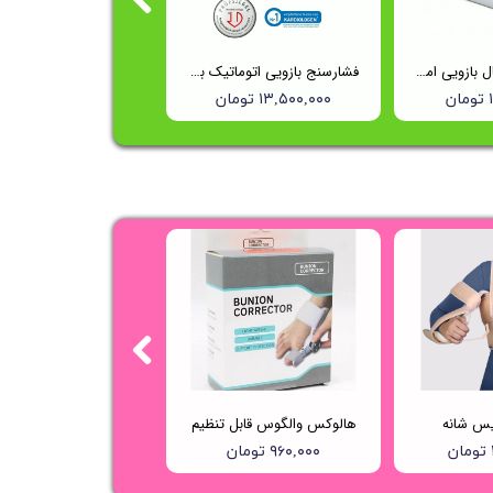
فشارسنج دیجیتال بازویی امرن مدل m6 comfort
فشارسنج بازویی اتوماتیک با کاف پهن امرن (OMRON) مدل M3
ن
۱۳,۵۰۰,۰۰۰ تومان
یس شانه
هالوکس والگوس قابل تنظیم
۹۶۰,۰۰۰ تومان