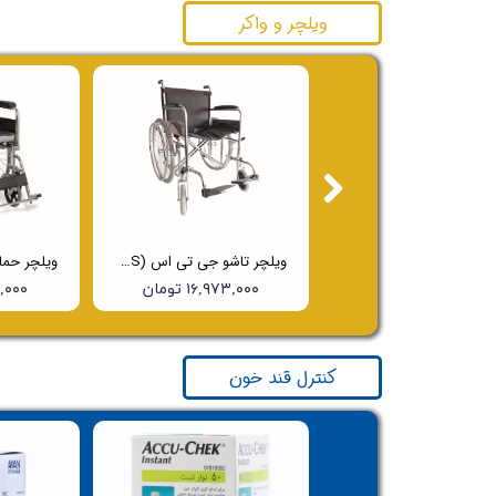
ویلچر و واکر
واکر ساده
ویلچر تاشو جی تی اس (JTS) مدل 809A
۳,۸۰۰,۰۰۰ تومان
۱۶,۹۷۳,۰۰۰ تومان
۸۰۰,۰۰۰
کنترل قند خون