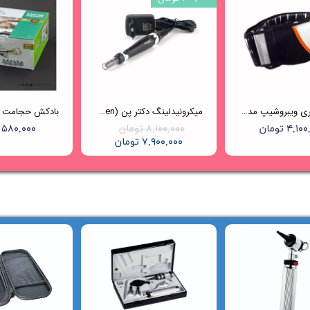
کمربند لاغری ویبروشیپ مدل GPE601
میکرونیدلینگ دکتر پن (Dr.pen) مدل A7
۴,۱ تومان
۸,۱۰۰,۰۰۰ تومان
۵۸۰,۰۰۰ تومان
۷,۹۰۰,۰۰۰ تومان