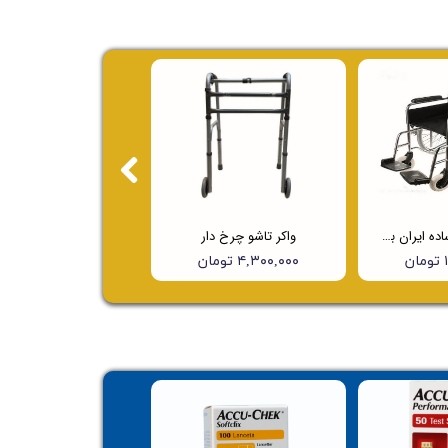
ویلچر ارتوپدی ساده ایران بهکار مدل 703
واکر تاشو چرخ دار
ن
۴,۳۰۰,۰۰۰ تومان