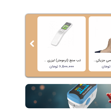
تب سنج غیر تماسی جزیکی (Jziki) مدل 601
تب سنج (ترمومتر) لیزری هابدیک (hubdic) مدل HFS1000 (4 سال گارانتی)
۶,۵۰۰,۰۰۰ تومان