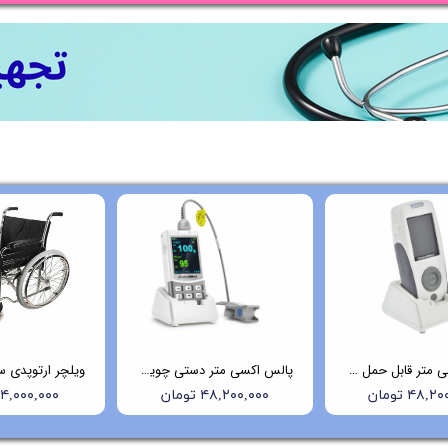
پالس اکسی متر قابل حمل چویسمد (Choicemmed) مدل MD300K2
پالس اکسی متر دستی چویس مد (Choicemmed) مدل MD300M
۴۸, تومان
۴۸,۲۰۰,۰۰۰ تومان
۱۴,۰۰۰,۰۰۰ توما