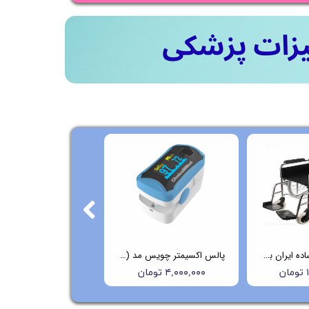
ویلچر ارتوپدی ساده ایران بهکار مدل 703
پالس اکسیمتر چویس مد (Choicemmed) مدل C29
ن
۴,۰۰۰,۰۰۰ تومان