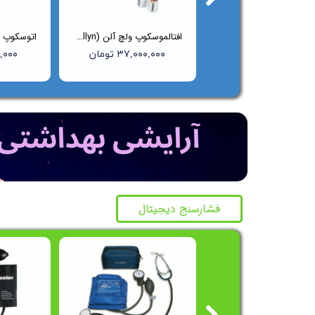
ست معاینه اتوسکوپ و افتالموسکوپ ولچ آلن (Welch Allyn) مدل ۹۷۱۵۰BI
افتالموسکوپ ولچ آلن (Welch Allyn) مدل 11710
۶۵,۰۰۰,۰۰۰ تومان
۳۷,۰۰۰,۰۰۰ تومان
۰۰۰,۰۰۰
فشارسنج دیجیتال
جشن
جشن
جشنوار