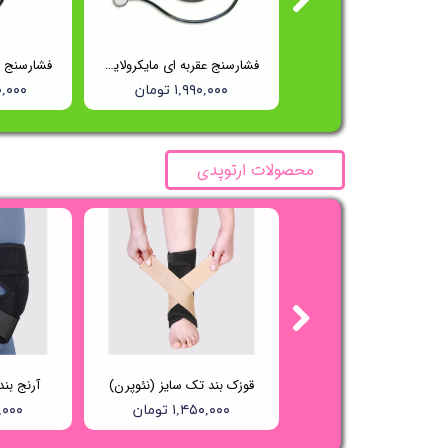
فشارسنج عقربه ای تک شلنگه ریشتر (Reister) مدل 1250
فشارسنج عقربه ای مایکرولایف (Microlife) مدل BP AG1-20
۱۵,۵۰۰,۰۰۰ تومان
۱,۹۹۰,۰۰۰ تومان
۵۰۰,۰۰۰
محصولات ارتوپدی
گن بعد از عمل جراحی صورت فک چانه و غبغب واریتکس کد 235
قوزک بند تک سایز (نئوپرن)
آرنج بن
۳,۸۲۵,۸۰۰ تومان
۱,۴۵۰,۰۰۰ تومان
۰۰,۰۰۰