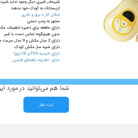
شیرمادر شیری دیگر وجود ندارد،شیردو
ازپستانک به کودک خود بدهند.
مزوگان
امکان کار با برق و باتری
هایفو ویمکس
مجهز به پمپ دستی
هیدرودرم
داراي حافظه براي ذخيره تنظيمات م
بدون هيچگونه تماس دست با شير
هیدروفیشیال
دارای 2 مدل مکش و 9 مدل سرعت مکش
عینک ماساژور
دارای شبیه ساز مکش کودک
ماسک صورت
داراي تاييديه FDA و CE اروپا
دارای دفترچه راهنمای فارسی
لیفت و جوانسازی صورت
سوهان برقی
مانیکور
پدیکور
شما هم می‌توانید در مورد این
دستگاه ماسک ساز
میکرودرم
ثبت نظر
ابریژن