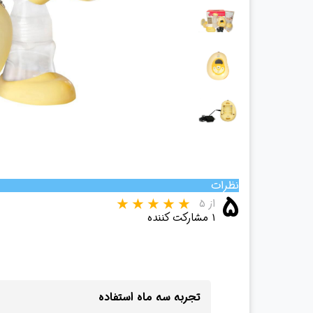
چراغ پیشانی
چراغ معاینه
سالپنژوگراف
فتال مانیتورینگ
شریان بند
چراغ قوه پزشکی
نگاتوسکوپ
جنین یاب
تخت بیمارستانی
نظرات
۵
ویلچر
از ۵
شیردوش برقی
۱ مشارکت کننده
دماسنج
تجربه سه ماه استفاده