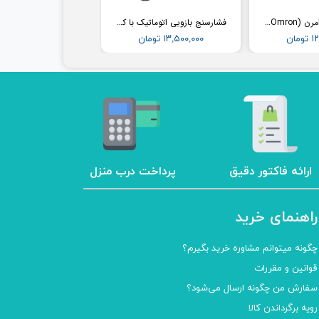
فشارسنج مچی امرن (Omron) مدل RS2
فشارسنج بازویی اتوماتیک با کاف پهن امرن (OMRON) مدل M3
مان
۱۳,۵۰۰,۰۰۰ تومان
ارائه فاکتور دقیق
پرداخت درب منزل
راهنمای خرید
چگونه میتوانم مشاوره خرید بگیرم؟
قوانین و مقررات
سفارش من چگونه ارسال می‌شود؟
رویه برگرداندن کالا