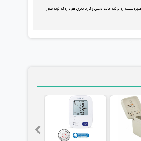
 های دستی که خیلی بهتره نسبت به برندهای معروف که گرونند هم ارزش خرید داره و همون کار رو انجام میده حدود ۲۰ دقیقه زمان میبره شیشه رو پر کنه حالت دستی و کار با باتری هم داره که البته هنوز