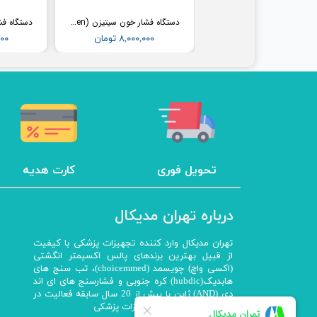
فشارسنج بیمارستانی طرح جیوه ای ای اند دی (AND) مدل UM-102B (همراه پایه)
دستگاه فشار خون سیتیزن (Citizen) مدل CH304
۳۶,۵۰۰,۰۰۰ تومان
۸,۰۰۰,۰۰۰ تومان
,۰۰۰
تحویل فوری
کارت هدیه
درباره تهران مدیکال
تهران مدیکال وارد کننده تجهیزات پزشکی با کیفیت
از قبیل بهترین برندهای پالس اکسیمتر انگشتی
(اکسی واچ) چویسمد (choicemmed)، تب سنج های
هابدیک(hubdic) کره جنوبی و فشارسنج های ای اند
دی (AND) ژاپن با بیش از 20 سال سابقه فعالیت در
واردات و توزیع انواع تجهیزات پزشکی