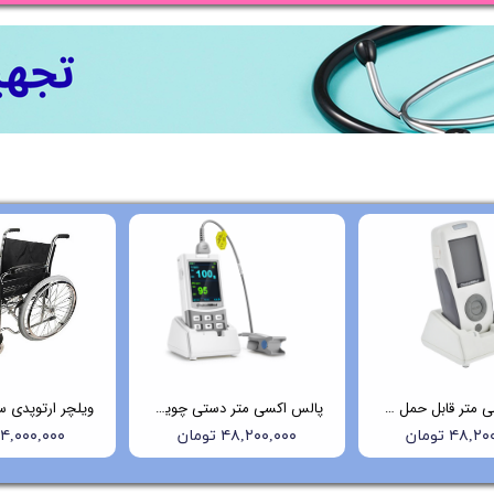
پالس اکسی متر قابل حمل چویسمد (Choicemmed) مدل MD300K2
پالس اکسی متر دستی چویس مد (Choicemmed) مدل MD300M
۴۸, تومان
۴۸,۲۰۰,۰۰۰ تومان
۱۴,۰۰۰,۰۰۰ توما