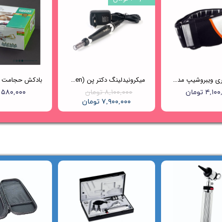
کمربند لاغری ویبروشیپ مدل GPE601
میکرونیدلینگ دکتر پن (Dr.pen) مدل A7
۴,۱ تومان
۸,۱۰۰,۰۰۰ تومان
۵۸۰,۰۰۰ تومان
۷,۹۰۰,۰۰۰ تومان