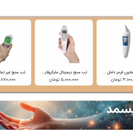
تب سنج مادون قرمز داخل گوشی هابدیک (hubdic) مدل net100 (4 سال گارانتی)
تب سنج دیجیتال مایکرولایف (Microlife) مدل NC200
۳,۱ تومان
۵,۰۰۰,۰۰۰ تومان
۸۷۰,۰۰۰ تومان