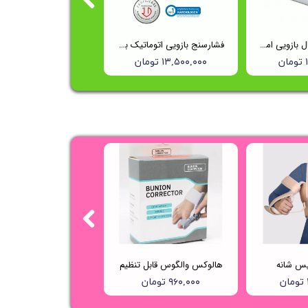
فشارسنج دیجیتال بازویی امرن مدل m6 comfort
فشارسنج بازویی اتوماتیک با کاف پهن امرن (OMRON) مدل M3
ن
۱۳,۵۰۰,۰۰۰ تومان
یس شانه
هالوکس والگوس قابل تنظیم
۹۶۰,۰۰۰ تومان