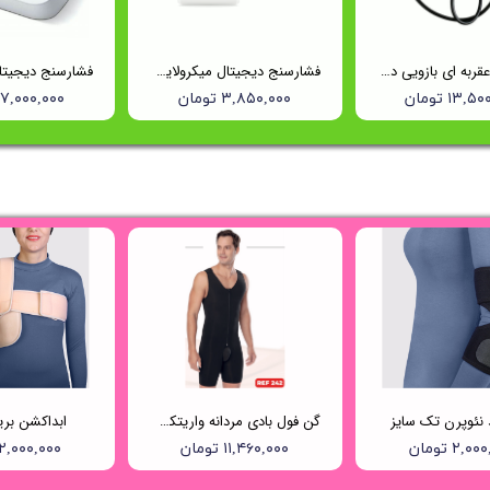
فشارسنج عقربه ای بازویی دوشلنگه ریشتر (Reister) مدل 1350
فشارسنج دیجیتال میکرولایف (Microlife) مدل BP B1 Classic
۱۳, تومان
۳,۸۵۰,۰۰۰ تومان
۱۷,۰۰۰,۰۰۰ توما
د نئوپرن تک سایز
گن فول بادی مردانه واریتکس کد ۲۴۲
ابداکشن بر
۲,۰ تومان
۱۱,۴۶۰,۰۰۰ تومان
۲,۰۰۰,۰۰۰ تومان