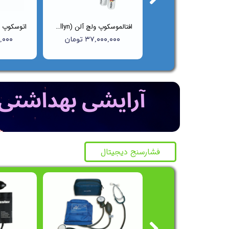
ست معاینه اتوسکوپ و افتالموسکوپ ولچ آلن (Welch Allyn) مدل ۹۷۱۵۰BI
افتالموسکوپ ولچ آلن (Welch Allyn) مدل 11710
۶۵,۰۰۰,۰۰۰ تومان
۳۷,۰۰۰,۰۰۰ تومان
۰۰۰,۰۰۰
فشارسنج دیجیتال
جشن
جشن
جشنوار