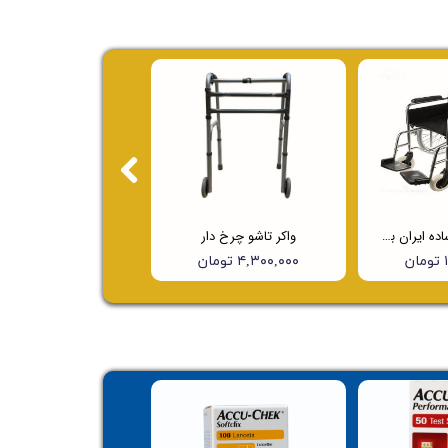
ویلچر ارتوپدی ساده ایران بهکار مدل 703
واکر تاشو چرخ دار
ن
۴,۳۰۰,۰۰۰ تومان