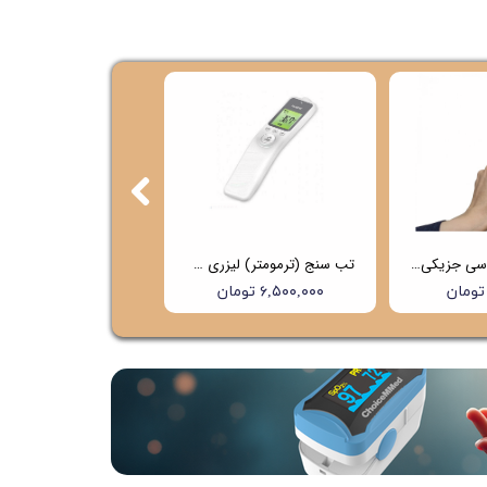
تب سنج غیر تماسی جزیکی (Jziki) مدل 601
تب سنج (ترمومتر) لیزری هابدیک (hubdic) مدل HFS1000 (4 سال گارانتی)
۶,۵۰۰,۰۰۰ تومان