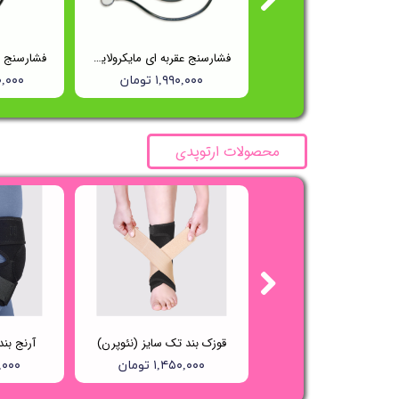
فشارسنج عقربه ای تک شلنگه ریشتر (Reister) مدل 1250
فشارسنج عقربه ای مایکرولایف (Microlife) مدل BP AG1-20
۱۵,۵۰۰,۰۰۰ تومان
۱,۹۹۰,۰۰۰ تومان
۵۰۰,۰۰۰
محصولات ارتوپدی
گن بعد از عمل جراحی صورت فک چانه و غبغب واریتکس کد 235
قوزک بند تک سایز (نئوپرن)
آرنج بن
۳,۸۲۵,۸۰۰ تومان
۱,۴۵۰,۰۰۰ تومان
۰۰,۰۰۰