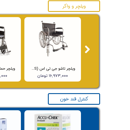
ویلچر و واکر
واکر ساده
ویلچر تاشو جی تی اس (JTS) مدل 809A
۳,۸۰۰,۰۰۰ تومان
۱۶,۹۷۳,۰۰۰ تومان
۸۰۰,۰۰۰
کنترل قند خون