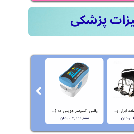
ویلچر ارتوپدی ساده ایران بهکار مدل 703
پالس اکسیمتر چویس مد (Choicemmed) مدل C29
ن
۴,۰۰۰,۰۰۰ تومان