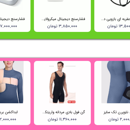
فشارسنج عقربه ای بازویی دوشلنگه ریشتر (Reister) مدل 1350
فشارسنج دیجیتال میکرولایف (Microlife) مدل BP B1 Classic
۱۳, تومان
۳,۸۵۰,۰۰۰ تومان
۱۷,۰۰۰,۰۰۰ توما
د نئوپرن تک سایز
گن فول بادی مردانه واریتکس کد ۲۴۲
ابداکشن بر
۲,۰ تومان
۱۱,۴۶۰,۰۰۰ تومان
۲,۰۰۰,۰۰۰ تومان