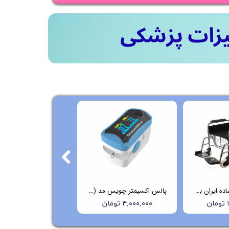
ویلچر ارتوپدی ساده ایران بهکار مدل 703
پالس اکسیمتر چویس مد (Choicemmed) مدل C29
ن
۴,۰۰۰,۰۰۰ تومان