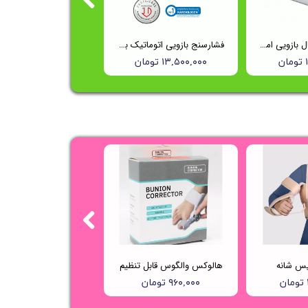
فشارسنج دیجیتال بازویی امرن مدل m6 comfort
فشارسنج بازویی اتوماتیک با کاف پهن امرن (OMRON) مدل M3
ن
۱۳,۵۰۰,۰۰۰ تومان
یس شانه
هالوکس والگوس قابل تنظیم
۹۶۰,۰۰۰ تومان