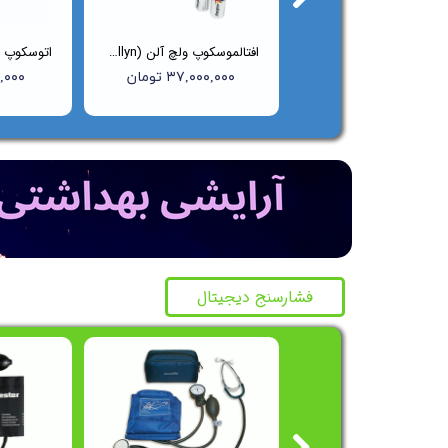
ست معاینه اتوسکوپ و افتالموسکوپ ولچ آلن (Welch Allyn) مدل ۹۷۱۵۰BI
افتالموسکوپ ولچ آلن (Welch Allyn) مدل 11710
۶۵,۰۰۰,۰۰۰ تومان
۳۷,۰۰۰,۰۰۰ تومان
۰۰۰,۰۰۰
فشارسنج دیجیتال
جشن
جشن
جشنوار