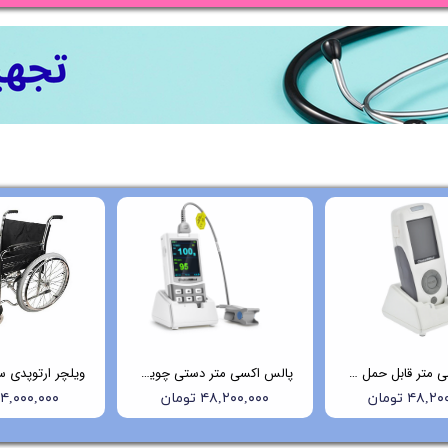
پالس اکسی متر قابل حمل چویسمد (Choicemmed) مدل MD300K2
پالس اکسی متر دستی چویس مد (Choicemmed) مدل MD300M
۴۸, تومان
۴۸,۲۰۰,۰۰۰ تومان
۱۴,۰۰۰,۰۰۰ توما