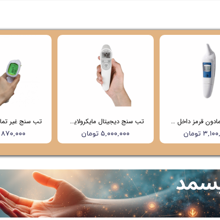
تب سنج مادون قرمز داخل گوشی هابدیک (hubdic) مدل net100 (4 سال گارانتی)
تب سنج دیجیتال مایکرولایف (Microlife) مدل NC200
۳,۱ تومان
۵,۰۰۰,۰۰۰ تومان
۸۷۰,۰۰۰ تومان