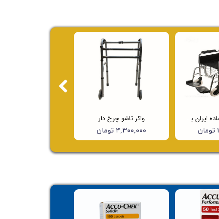
ویلچر ارتوپدی ساده ایران بهکار مدل 703
واکر تاشو چرخ دار
ن
۴,۳۰۰,۰۰۰ تومان