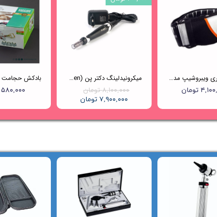
کمربند لاغری ویبروشیپ مدل GPE601
میکرونیدلینگ دکتر پن (Dr.pen) مدل A7
۴,۱ تومان
۸,۱۰۰,۰۰۰ تومان
۵۸۰,۰۰۰ تومان
۷,۹۰۰,۰۰۰ تومان