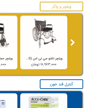
ویلچر و واکر
واکر ساده
ویلچر تاشو جی تی اس (JTS) مدل 809A
۳,۸۰۰,۰۰۰ تومان
۱۶,۹۷۳,۰۰۰ تومان
۸۰۰,۰۰۰
کنترل قند خون