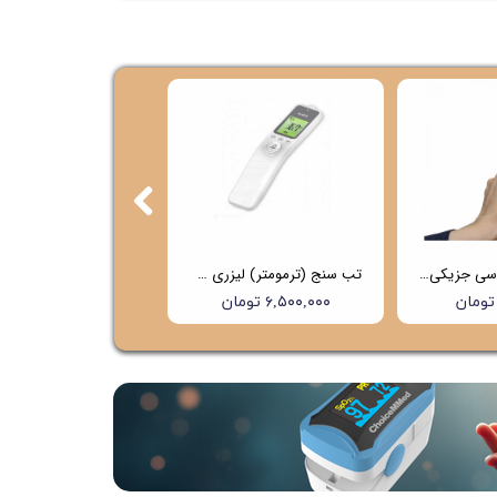
تب سنج غیر تماسی جزیکی (Jziki) مدل 601
تب سنج (ترمومتر) لیزری هابدیک (hubdic) مدل HFS1000 (4 سال گارانتی)
۶,۵۰۰,۰۰۰ تومان