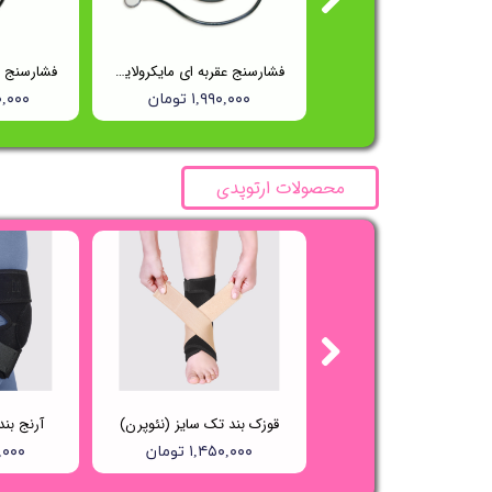
فشارسنج عقربه ای تک شلنگه ریشتر (Reister) مدل 1250
فشارسنج عقربه ای مایکرولایف (Microlife) مدل BP AG1-20
۱۵,۵۰۰,۰۰۰ تومان
۱,۹۹۰,۰۰۰ تومان
۵۰۰,۰۰۰
محصولات ارتوپدی
گن بعد از عمل جراحی صورت فک چانه و غبغب واریتکس کد 235
قوزک بند تک سایز (نئوپرن)
آرنج بن
۳,۸۲۵,۸۰۰ تومان
۱,۴۵۰,۰۰۰ تومان
۰۰,۰۰۰